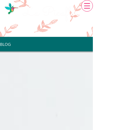
La Picaflor
Restauració de Mobles
Creativitat artesanal
BLOG