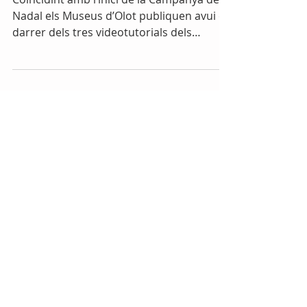
texana
Coincidint amb l’inici de la Campanya de
Nadal els Museus d’Olot publiquen avui el
darrer dels tres videotutorials dels
tallers...