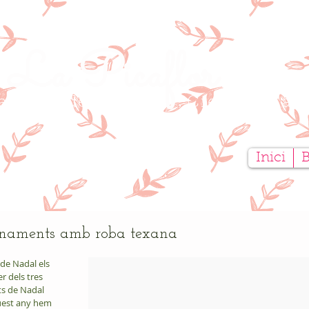
La Picaflor
tauració de Mobles
Creativitat ar
Inici
'ornaments amb roba texana
de Nadal els 
r dels tres 
ts de Nadal 
uest any hem 