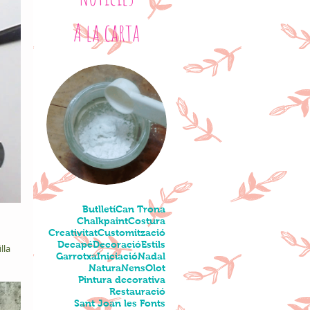
A la carta
Butlletí
Can Trona
Chalkpaint
Costura
Creativitat
Customització
Decapé
Decoració
Estils
lla 
Garrotxa
Iniciació
Nadal
Natura
Nens
Olot
Pintura decorativa
Restauració
Sant Joan les Fonts