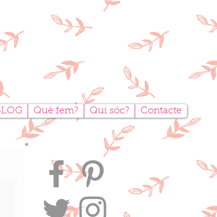
tesanal
BLOG
Què fem?
Qui sóc?
Contacte