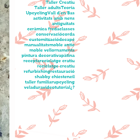
Taller Creatiu
Taller adults
Teoria
Upcycling
Vall d'en Bas
activitats amb nens
antiguitats
ceràmica freda
classes
conservació
corda
customització
decapé
manualitats
moble antic
moble vell
ornaments
pintura decorativa
pàtina
recepta
reciclatge cratiu
reciclatge creatiu
refurbishing
restauració
shabby chic
stencil
taller familiar
upcycling
veladura
videotutorial
¿?