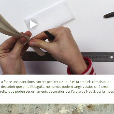
 a fer-se una pantalons curtets per l'estiu? I què es fa amb els camals que  
 descobrir que amb fil i agulla, no només podem sargir vestits, sinó crear 
ells,  que poden ser ornaments decoratius per l'arbre de Nadal, per la motxi