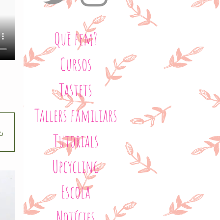
Què fem?
Cursos
Tastets
Tallers familiars
Tutorials
Upcycling
Escola
Notícies