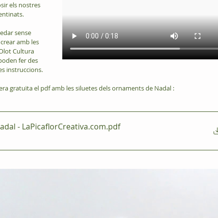
sir els nostres 
ntinats.
uedar sense 
 crear amb les 
lot Cultura 
poden fer des 
es instruccions.
a gratuïta el pdf amb les siluetes dels ornaments de Nadal :
adal - LaPicaflorCreativa.com
.pdf