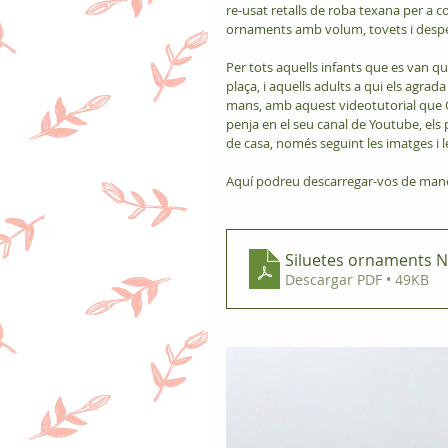
re-usat retalls de roba texana per a co
ornaments amb volum, tovets i despe
Per tots aquells infants que es van q
plaça, i aquells adults a qui els agrada
mans, amb aquest videotutorial que O
penja en el seu canal de Youtube, els 
de casa, només seguint les imatges i l
Aquí podreu descarregar-vos de maner
Siluetes ornaments N
Descargar PDF • 49KB