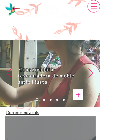
La Picaflor
Restauració de Mobles
Creativitat artesanal
Conservadora-
restauradora de moble
antic i fusta
+
Darreres novetats