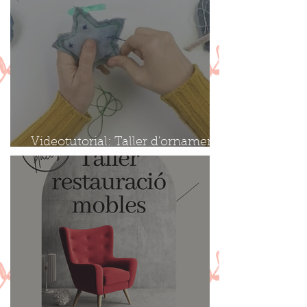
Videotutorial: Taller d'ornaments
amb roba texana