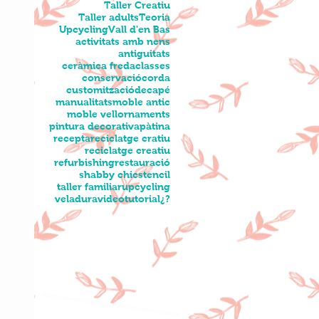
Taller Creatiu
Taller adults
Teoria
Upcycling
Vall d'en Bas
activitats amb nens
antiguitats
ceràmica freda
classes
conservació
corda
customització
decapé
manualitats
moble antic
moble vell
ornaments
pintura decorativa
pàtina
recepta
reciclatge cratiu
reciclatge creatiu
refurbishing
restauració
shabby chic
stencil
taller familiar
upcycling
veladura
videotutorial
¿?