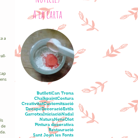
A la carta
a a 
ll- 
cap 
 ens 
Butlletí
Can Trona
Chalkpaint
Costura
Creativitat
Customització
Decapé
Decoració
Estils
Garrotxa
Iniciació
Nadal
Natura
Nens
Olot
ls 
Pintura decorativa
 de 
Restauració
ida.
Sant Joan les Fonts