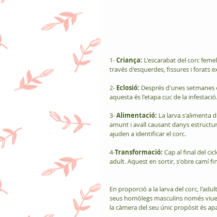
1- 
Criança:
 L'escarabat del corc femel
través d'esquerdes, fissures i forats e
2-
 Eclosió:
 Després d'unes setmanes el
aquesta és l'etapa cuc de la infestació.
3- 
Alimentació:
 La larva s'alimenta 
amunt i avall causant danys estructur
ajuden a identificar el corc.
4-
Transformació:
 Cap al final del c
adult. Aquest en sortir, s'obre camí fin
En proporció a la larva del corc, l'adul
seus homòlegs masculins només viuen 
la càmera del seu únic propòsit és apa