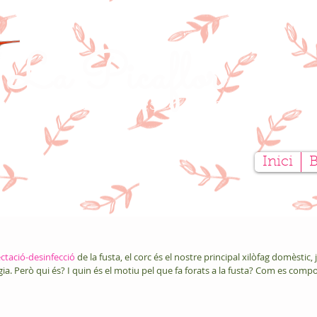
La Picaflor
tauració de Mobles
Creativitat ar
Inici
ctació-desinfecció
 de la fusta, el corc és el nostre principal xilòfag domèstic, j
ia. Però qui és? I quin és el motiu pel que fa forats a la fusta? Com es comp