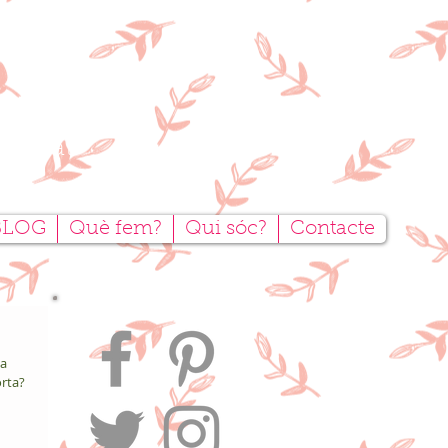
tesanal
BLOG
Què fem?
Qui sóc?
Contacte
a 
orta?