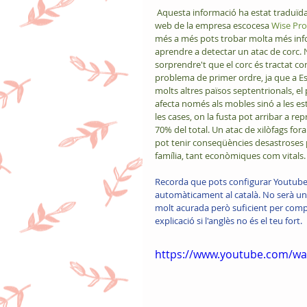
 Aquesta informació ha estat traduïda de la pàgina 
web de la empresa escocesa 
Wise Pro
més a més pots trobar molta més inf
aprendre a detectar un atac de corc. 
sorprendre't que el corc és tractat c
problema de primer ordre, ja que a Es
molts altres països septentrionals, e
afecta només als mobles sinó a les es
les cases, on la fusta pot arribar a rep
70% del total. Un atac de xilòfags fora
pot tenir conseqüències desastroses 
família, tant econòmiques com vitals.
Recorda que pots configurar Youtube 
automàticament al català. No serà un
molt acurada però suficient per comp
explicació si l'anglès no és el teu fort. 
https://www.youtube.com/