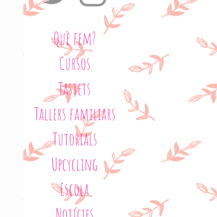
Què fem?
Cursos
Tastets
Tallers familiars
Tutorials
Upcycling
Escola
Notícies