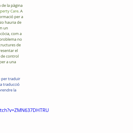
perty Care
. A 
ormació per a 
No hauria de 
om un 
còcia, com a 
l problema no 
tructures de 
resentar el 
 de control 
per a una 
per traduïr 
a traducció 
rendre la 
watch?v=ZMN637DHTRU