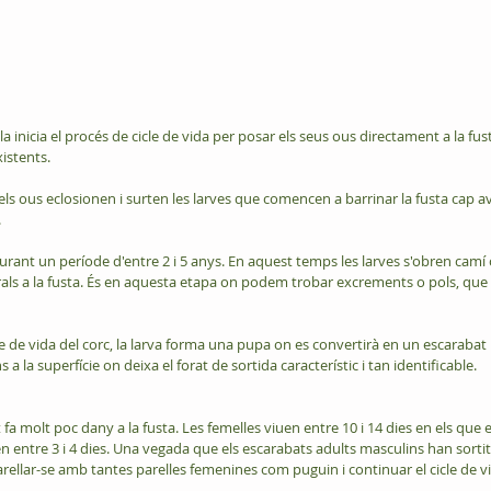
la inicia el procés de cicle de vida per posar els seus ous directament a la fust
xistents.
s ous eclosionen i surten les larves que comencen a barrinar la fusta cap ava
 
durant un període d'entre 2 i 5 anys. En aquest temps les larves s'obren camí 
als a la fusta. És en aquesta etapa on podem trobar excrements o pols, que
icle de vida del corc, la larva forma una pupa on es convertirà en un escarabat 
s a la superfície on deixa el forat de sortida característic i tan identificable.
t fa molt poc dany a la fusta. Les femelles viuen entre 10 i 14 dies en els que e
entre 3 i 4 dies. Una vegada que els escarabats adults masculins han sortit
rellar-se amb tantes parelles femenines com puguin i continuar el cicle de v