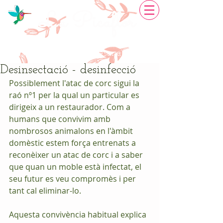
La Picaflor
Restauració de Mobles
Creativitat artesanal
Desinsectació - desinfecció
Possiblement l'atac de corc sigui la 
raó nº1 per la qual un particular es 
dirigeix a un restaurador. Com a 
humans que convivim amb 
nombrosos animalons en l'àmbit 
domèstic estem força entrenats a 
reconèixer un atac de corc i a saber 
que quan un moble està infectat, el 
seu futur es veu compromès i per 
tant cal eliminar-lo. 
Aquesta convivència habitual explica 