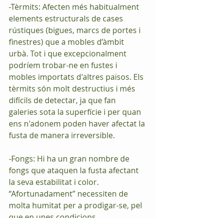
​​-Tèrmits: Afecten més habitualment 
elements estructurals de cases 
rústiques (bigues, marcs de portes i 
finestres) que a mobles d’àmbit 
urbà. Tot i que excepcionalment 
podríem trobar-ne en fustes i 
mobles importats d'altres països. Els 
tèrmits són molt destructius i més 
difícils de detectar, ja que fan 
galeries sota la superfície i per quan 
ens n'adonem poden haver afectat la 
fusta de manera irreversible.
-Fongs: Hi ha un gran nombre de 
fongs que ataquen la fusta afectant 
la seva estabilitat i color. 
“Afortunadament” necessiten de 
molta humitat per a prodigar-se, pel 
que en unes condicions 