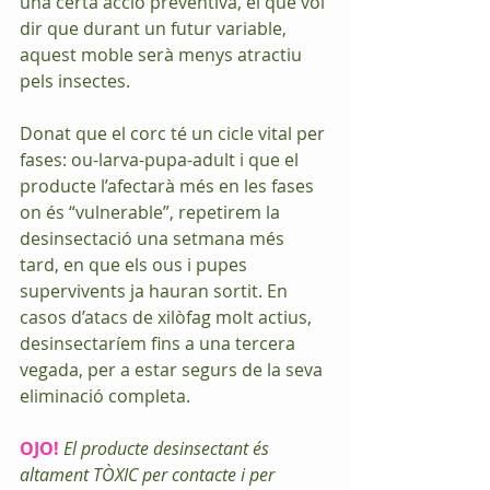
una certa acció preventiva, el que vol 
dir que durant un futur variable, 
aquest moble serà menys atractiu 
pels insectes.
Donat que el corc té un cicle vital per 
fases: ou-larva-pupa-adult i que el 
producte l’afectarà més en les fases 
on és “vulnerable”, repetirem la 
desinsectació una setmana més 
tard, en que els ous i pupes 
supervivents ja hauran sortit. En 
casos d’atacs de xilòfag molt actius, 
desinsectaríem fins a una tercera 
vegada, per a estar segurs de la seva 
eliminació completa.
OJO!
El producte desinsectant és 
altament TÒXIC per contacte i per 