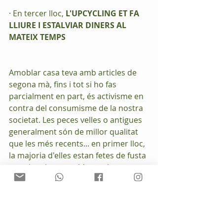
· En tercer lloc, 
L'UPCYCLING ET FA 
LLIURE I ESTALVIAR DINERS AL 
MATEIX TEMPS
Amoblar casa teva amb articles de 
segona mà, fins i tot si ho fas 
parcialment en part, és activisme en 
contra del consumisme de la nostra 
societat. Les peces velles o antigues 
generalment són de millor qualitat 
que les més recents... en primer lloc, 
la majoria d'elles estan fetes de fusta 
massissa i construides amb 
ensambles ... i ja t'ho dic ara, són 
peces fetes per a durar (i algunes 
fins i tot per a passar de generació 
en generació). Possiblement ja no 