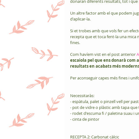
donaran diferents resultats, tot i que
Un altre factor amb el que podem jugar
d'aplicar-la. 
Si et trobes amb que vols fer un efec
recepta que et toca fent-la una mica més
fines.
Com havíem vist en el post anterior 
A
escaiola pel que ens donarà com a 
resultats en acabats més moderns 
Per aconseguir capes més fines i unif
Necessitaràs:
- espàtula, palet o pinzell vell per past
- pot de vidre o plàstic amb tapa que
- rodet d'escuma fi / paletina suau i 
- cinta de pintor
RECEPTA 2: Carbonat càlcic