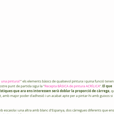
 una pintura?
" els elements bàsics de qualsevol pintura i quina funció tenen
stre punt de partida sigui la "
Recepta BÀSICA de pintura ACRÍLICA
". 
El que 
stiques que ara ens interessen serà doblar la proporció de càrrega
, q
 amb major poder d'adhesió i un acabat apte per a pintar-hi amb guixos si 
b escaiola i una altra amb blanc d'Espanya, dos càrregues diferents que ens