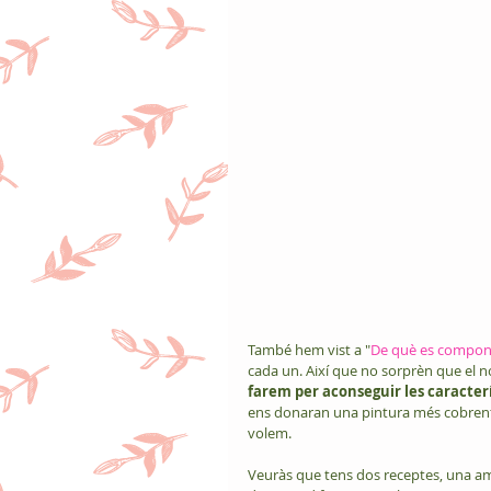
També hem vist a "
De què es compon
cada un. Així que no sorprèn que el no
farem per aconseguir les caracterí
ens donaran una pintura més cobrent,
volem.
Veuràs que tens dos receptes, una am