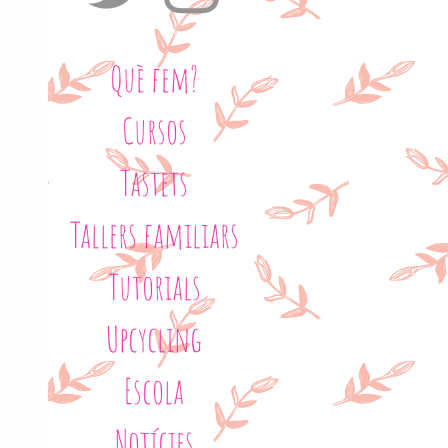
Què fem?
Cursos
Tastets
Tallers familiars
Tutorials
Upcycling
Escola
Notícies