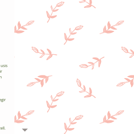
 usis 
r 
n 
gir 
 
ell.