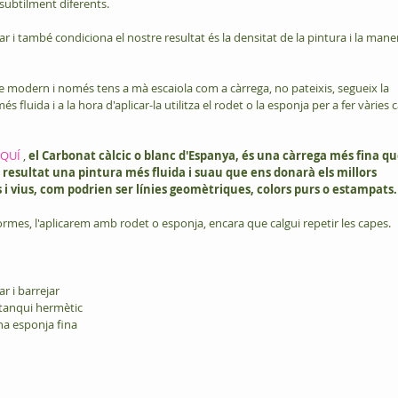
 subtilment diferents. 
 i també condiciona el nostre resultat és la densitat de la pintura i la mane
te modern i només tens a mà escaiola com a càrrega, no pateixis, segueix la 
 fluida i a la hora d'aplicar-la utilitza el rodet o la esponja per a fer vàries 
QUÍ 
, 
el Carbonat càlcic o blanc d'Espanya, és una càrrega més fina que
resultat una pintura més fluida i suau que ens donarà els millors 
i vius, com podrien ser línies geomètriques, colors purs o estampats.
ormes, l'aplicarem amb rodet o esponja, encara que calgui repetir les capes.
ar i barrejar
 tanqui hermètic
una esponja fina