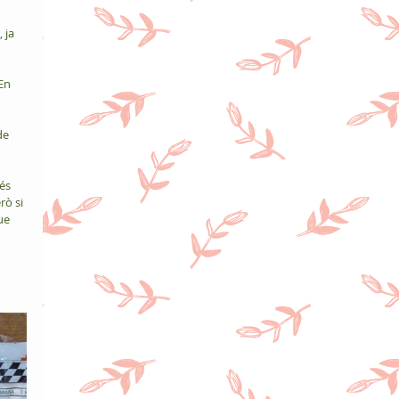
 
 ja 
En 
de 
és 
rò si 
ue 