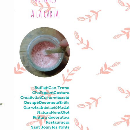
A la carta
Butlletí
Can Trona
 
Chalkpaint
Costura
Creativitat
Customització
Decapé
Decoració
Estils
ue 
Garrotxa
Iniciació
Nadal
Natura
Nens
Olot
Pintura decorativa
Restauració
 
Sant Joan les Fonts