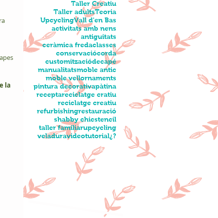
Taller Creatiu
Taller adults
Teoria
ra 
Upcycling
Vall d'en Bas
activitats amb nens
antiguitats
ceràmica freda
classes
conservació
corda
capes 
customització
decapé
manualitats
moble antic
moble vell
ornaments
 la 
pintura decorativa
pàtina
recepta
reciclatge cratiu
reciclatge creatiu
refurbishing
restauració
shabby chic
stencil
taller familiar
upcycling
veladura
videotutorial
¿?