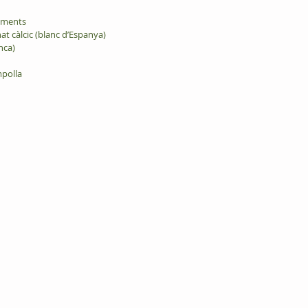
gments
at càlcic (blanc d’Espanya)  
nca)
mpolla