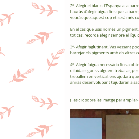
2º- Afegir el blanc d'Espanya a la bar
hauràs d’afegir aigua fins que la barr
veuràs que aquest cop et serà més cò
En el cas que usis només un pigment, 
tot cas, recorda afegir sempre el líquid
3º- Afegir l’aglutinant. Vas vessant po
barrejar els pigments amb els altres c
4º- Afegir l’aigua necessària fins a o
diluïda segons vulguem treballar, per 
treballem en vertical, ens ajudarà que 
aniràs desenvolupant t’ajudaran a sa
(Fes clic sobre les imatge per ampliar-