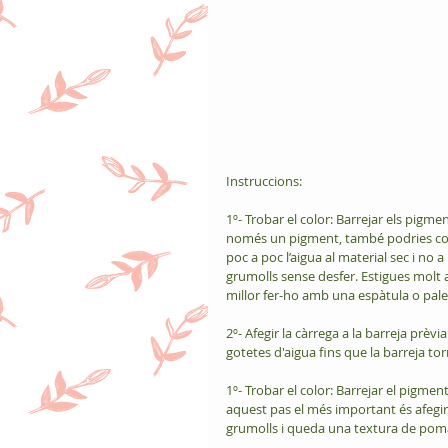
Instruccions:
1º- Trobar el color: Barrejar els pigmen
només un pigment, també podries comen
poc a poc l’aigua al material sec i no
grumolls sense desfer. Estigues molt a
millor fer-ho amb una espàtula o palet
2º- Afegir la càrrega a la barreja prè
gotetes d'aigua fins que la barreja to
1º- Trobar el color: Barrejar el pigmen
aquest pas el més important és afegir 
grumolls i queda una textura de pomad