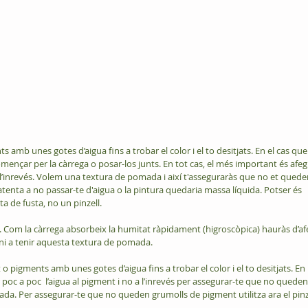
ts amb unes gotes d’aigua fins a trobar el color i el to desitjats. En el cas que
çar per la càrrega o posar-los junts. En tot cas, el més important és afegi
 a l’inrevés. Volem una textura de pomada i així t'asseguraràs que no et quede
tenta a no passar-te d'aigua o la pintura quedaria massa líquida. Potser és 
a de fusta, no un pinzell.
via. Com la càrrega absorbeix la humitat ràpidament (higroscòpica) hauràs d’afe
rni a tenir aquesta textura de pomada. 
t o pigments amb unes gotes d’aigua fins a trobar el color i el to desitjats. En 
poc a poc  l’aigua al pigment i no a l’inrevés per assegurar-te que no queden
a. Per assegurar-te que no queden grumolls de pigment utilitza ara el pinz