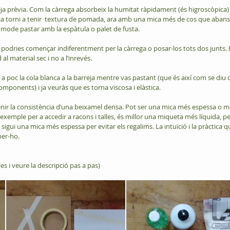
reja prèvia. Com la càrrega absorbeix la humitat ràpidament (és higroscòpica)
eja torni a tenir  textura de pomada, ara amb una mica més de cos que abans,
mode pastar amb la espàtula o palet de fusta.
podries començar indiferentment per la càrrega o posar-los tots dos junts. 
 al material sec i no a l’inrevés.
c a poc la cola blanca a la barreja mentre vas pastant (que és així com se diu 
omponents) i ja veuràs que es torna viscosa i elàstica.
btenir la consistència d’una beixamel densa. Pot ser una mica més espessa o m
exemple per a accedir a racons i talles, és millor una miqueta més líquida, pe
sigui una mica més espessa per evitar els regalims. La intuïció i la pràctica q
ber-ho.
les i veure la descripció pas a pas)