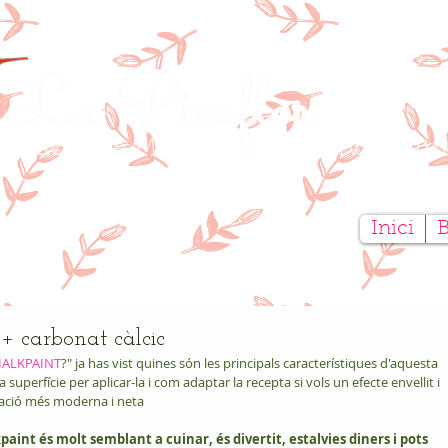
La Picaflor
tauració de Mobles
Creativitat ar
Inici
carbonat càlcic
CHALKPAINT
?" ja has vist quines són les principals característiques d'aquesta 
uperfície per aplicar-la i com adaptar la recepta si vols un efecte envellit i 
ovació més moderna i neta
paint és molt semblant a cuinar, és divertit, estalvies diners i pots 