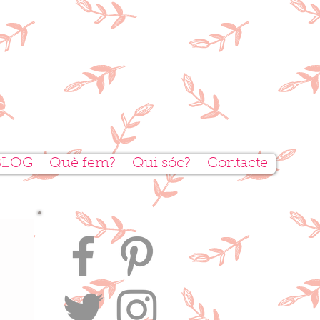
tesanal
BLOG
Què fem?
Qui sóc?
Contacte