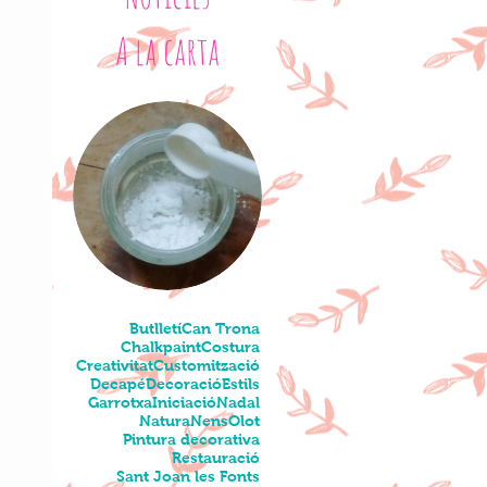
A la carta
Butlletí
Can Trona
Chalkpaint
Costura
Creativitat
Customització
Decapé
Decoració
Estils
Garrotxa
Iniciació
Nadal
Natura
Nens
Olot
Pintura decorativa
Restauració
Sant Joan les Fonts