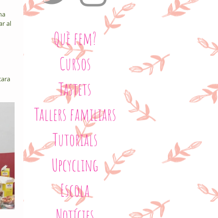
na 
r al 
Què fem?
Cursos
cara 
Tastets
Tallers familiars
Tutorials
Upcycling
Escola
Notícies