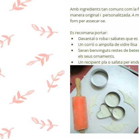
Amb ingredients tan comuns com la fa
manera original i  personalitzada. A mé
forn per assecar-se.
Es recomana portar:
Davantal o roba i sabates que es 
Un corró o ampolla de vidre llisa
Seran benvinguts restes de betes, f
els seus ornaments.
Un recipient pla o safata per en