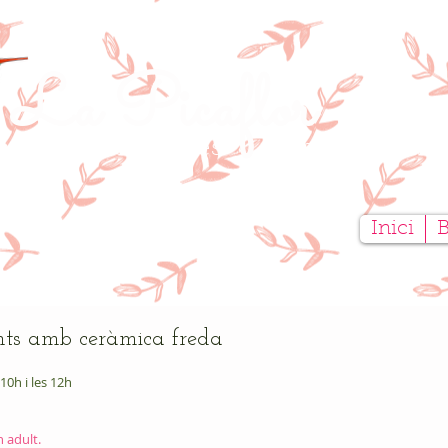
La Picaflor
tauració de Mobles
Creativitat ar
Inici
nts amb ceràmica freda
 10h i les 12h
 adult.