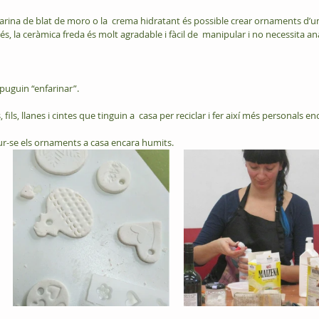
rina de blat de moro o la  crema hidratant és possible crear ornaments d’u
s, la ceràmica freda és molt agradable i fàcil de  manipular i no necessita ana
puguin “enfarinar”.
ils, llanes i cintes que tinguin a  casa per reciclar i fer així més personals en
dur-se els ornaments a casa encara humits.