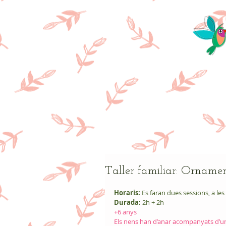
Res
Taller familiar: Orname
Horaris:
 Es faran dues sessions, a les
Durada: 
2h + 2h
+6 anys 
Els nens han d’anar acompanyats d’un