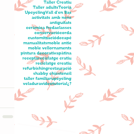
Taller Creatiu
Taller adults
Teoria
Upcycling
Vall d'en Bas
activitats amb nens
antiguitats
ceràmica freda
classes
conservació
corda
customització
decapé
manualitats
moble antic
moble vell
ornaments
pintura decorativa
pàtina
recepta
reciclatge cratiu
reciclatge creatiu
refurbishing
restauració
shabby chic
stencil
taller familiar
upcycling
veladura
videotutorial
¿?